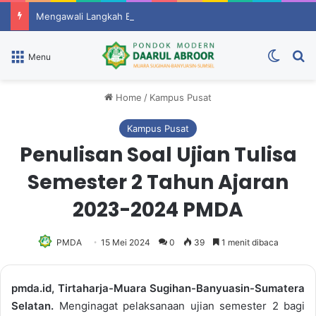
Mengawali Langkah Baru Dengan Evaluasi Dan Semangat Berprestasi
Switch
P
Menu
Home
/
Kampus Pusat
Kampus Pusat
Penulisan Soal Ujian Tulisa
Semester 2 Tahun Ajaran
2023-2024 PMDA
PMDA
15 Mei 2024
0
39
1 menit dibaca
pmda.id, Tirtaharja-Muara Sugihan-Banyuasin-Sumatera
Selatan.
Menginagat pelaksanaan ujian semester 2 bagi