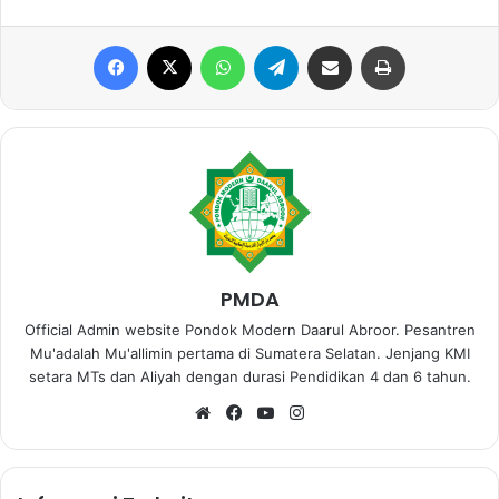
Facebook
X
WhatsApp
Telegram
Share via Email
Print
PMDA
Official Admin website Pondok Modern Daarul Abroor. Pesantren
Mu'adalah Mu'allimin pertama di Sumatera Selatan. Jenjang KMI
setara MTs dan Aliyah dengan durasi Pendidikan 4 dan 6 tahun.
We
Fa
Yo
Ins
bsi
ce
uT
tag
te
bo
ub
ra
ok
e
m