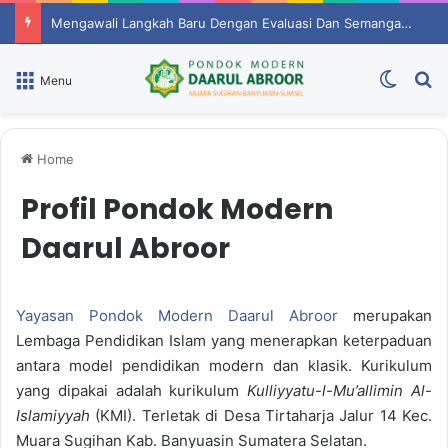
Mengawali Langkah Baru Dengan Evaluasi Dan Semangat Berprestasi
Switch
P
Menu
Home
Profil Pondok Modern
Daarul Abroor
Yayasan Pondok Modern Daarul Abroor
merupakan
Lembaga Pendidikan Islam yang menerapkan keterpaduan
antara model pendidikan modern dan klasik. Kurikulum
yang dipakai adalah kurikulum
Kulliyyatu-l-Mu’allimin Al-
Islamiyyah
(KMI). Terletak di Desa Tirtaharja Jalur 14 Kec.
Muara Sugihan Kab. Banyuasin Sumatera Selatan.