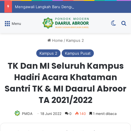
Mengawali Langkah Baru Dengan Evaluasi Dan Semangat Berprestasi
Switch
P
Menu
Home
/
Kampus 2
Kampus 2
Kampus Pusat
TK Dan MI Seluruh Kampus
Hadiri Acara Khataman
Santri TK & MI Daarul Abroor
TA 2021/2022
PMDA
18 Juni 2022
0
140
1 menit dibaca