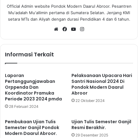
Official Admin website Pondok Modern Daarul Abroor. Pesantren
Mu'adalah Mu'allimin pertama di Sumatera Selatan. Jenjang KMI
setara MTs dan Aliyah dengan durasi Pendidikan 4 dan 6 tahun.
We
Fa
Yo
Ins
bsi
ce
uT
tag
te
bo
ub
ra
ok
e
m
Informasi Terkait
Laporan
Pelaksanaan Upacara Hari
Pertanggungjawaban
Santri Nasional 2024 Di
Orppenda Dan
Pondok Modern Daarul
Koordinator Pramuka
Abroor
Periode 2023 2024 pmda
22 Oktober 2024
28 Februari 2024
Pembukaan Ujian Tulis
Ujian Tulis Semester Ganjil
Semester Ganjil Pondok
Resmi Berakhir.
Modern Daarul Abroor.
29 Desember 2025