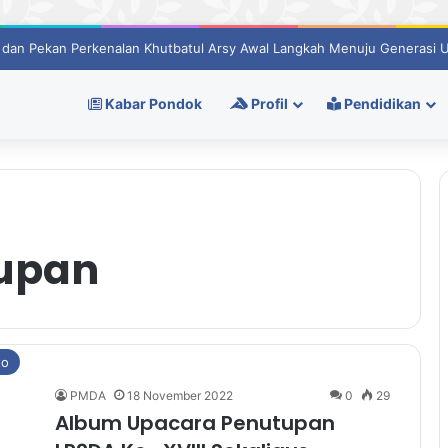
 dan Pekan Perkenalan Khutbatul Arsy Awal Langkah Menuju Generasi 
Kabar Pondok
Profil
Pendidikan
upan
to
PMDA
18 November 2022
0
29
Album Upacara Penutupan