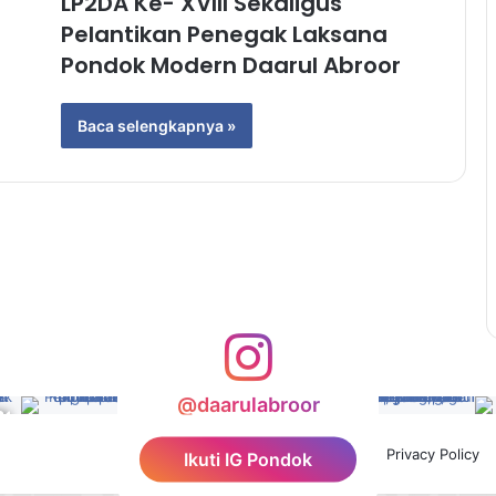
LP2DA Ke- XVIII Sekaligus
Pelantikan Penegak Laksana
Pondok Modern Daarul Abroor
Baca selengkapnya »
@daarulabroor
Facebook
YouTube
Instagram
TikTok
Privacy Policy
Ikuti IG Pondok