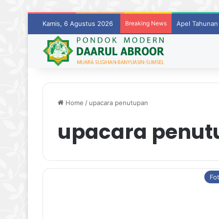
Kamis, 6 Agustus 2026
Breaking News
Apel Tahunan
Home
/
upacara penutupan
upacara penut
Fo