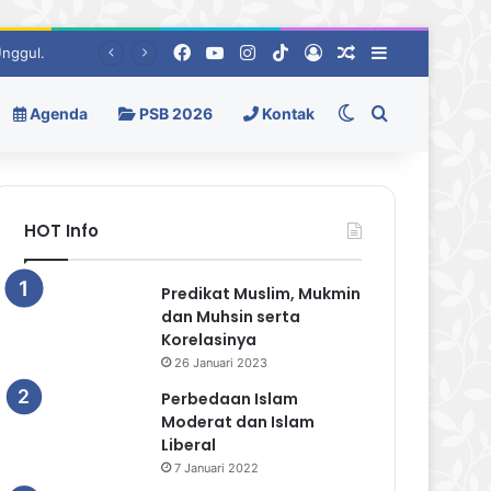
Facebook
YouTube
Instagram
TikTok
Log In
Random Berita
Sidebar
Unggul.
Switch skin
Pencarian
Agenda
PSB 2026
Kontak
HOT Info
Predikat Muslim, Mukmin
dan Muhsin serta
Korelasinya
26 Januari 2023
Perbedaan Islam
Moderat dan Islam
Liberal
7 Januari 2022