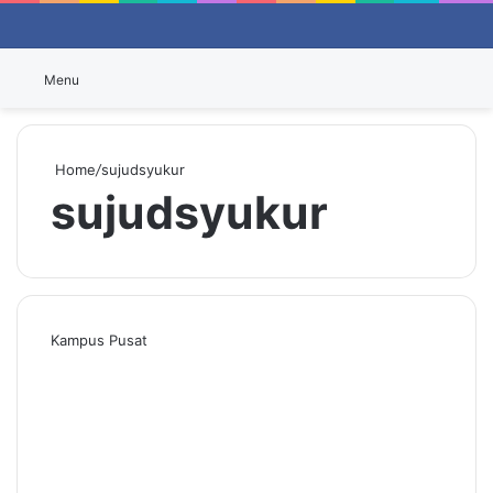
Switch
P
Menu
Home
/
sujudsyukur
sujudsyukur
Kampus Pusat