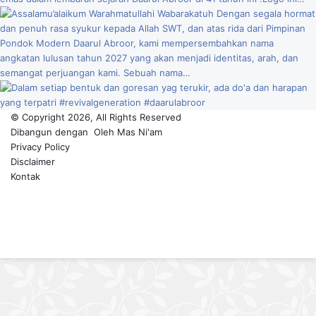
© Copyright 2026, All Rights Reserved
Dibangun dengan
Oleh
Mas Ni'am
Privacy Policy
Disclaimer
Kontak
Facebook
YouTube
Instagram
TikTok
Back
to
top
button