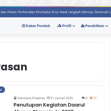
 dan Pekan Perkenalan Khutbatul Arsy Awal Langkah Menuju Generasi 
Kabar Pondok
Profil
Pendidikan
wasan
at
Sekretaris Pimpinan
31 Januari 2025
0
77
Penutupan Kegiatan Daarul