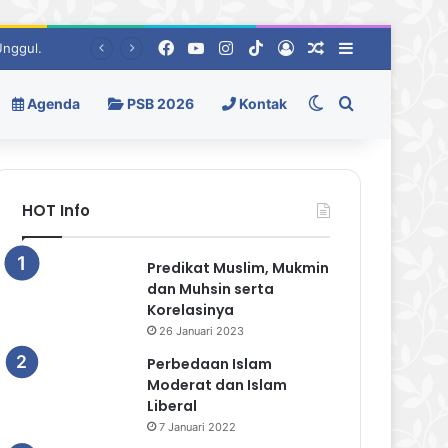
Facebook
YouTube
Instagram
TikTok
Log In
Random Berita
Sidebar
Unggul.
Switch skin
Pencarian
Agenda
PSB 2026
Kontak
HOT Info
Predikat Muslim, Mukmin
dan Muhsin serta
Korelasinya
26 Januari 2023
Perbedaan Islam
Moderat dan Islam
Liberal
7 Januari 2022