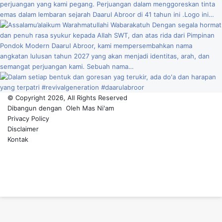
© Copyright 2026, All Rights Reserved
Dibangun dengan
Oleh
Mas Ni'am
Privacy Policy
Disclaimer
Kontak
Facebook
YouTube
Instagram
TikTok
Back
to
top