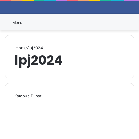
Switch
P
Menu
Home
/
lpj2024
lpj2024
Kampus Pusat