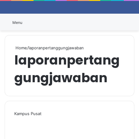
Switch
P
Menu
Home
/
laporanpertanggungjawaban
laporanpertang
gungjawaban
Kampus Pusat