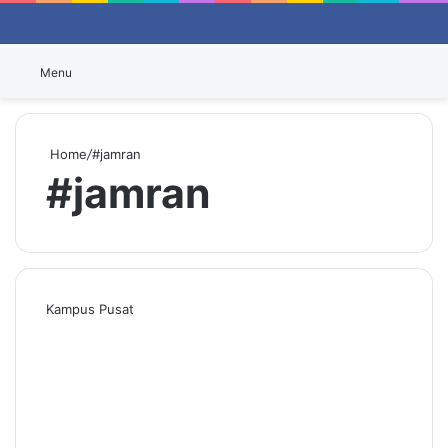
Switch
P
Menu
Home
/
#jamran
#jamran
Kampus Pusat