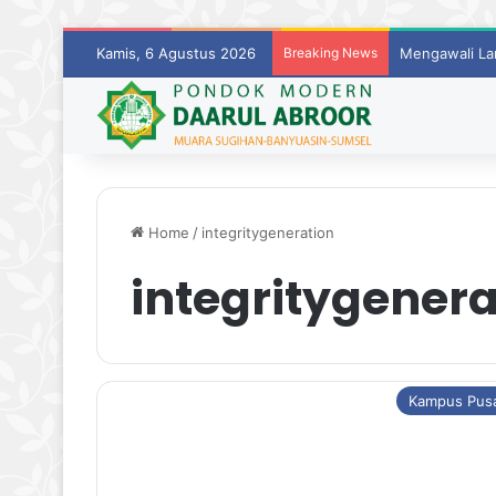
Kamis, 6 Agustus 2026
Breaking News
Mengawali La
Home
/
integritygeneration
integritygenera
Kampus Pus