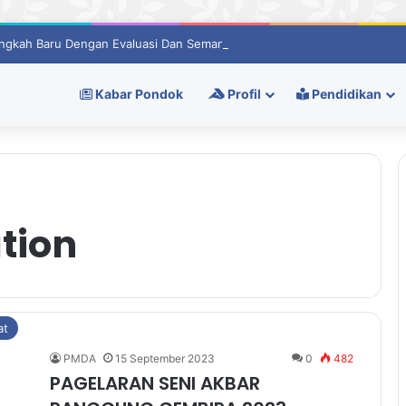
ngkah Baru Dengan Evaluasi Dan Semangat Berprestasi
Kabar Pondok
Profil
Pendidikan
tion
at
PMDA
15 September 2023
0
482
PAGELARAN SENI AKBAR