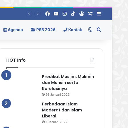
Facebook
YouTube
Instagram
TikTok
Log In
Random Berita
Sidebar
Switch skin
Pencarian
Agenda
PSB 2026
Kontak
HOT Info
Predikat Muslim, Mukmin
dan Muhsin serta
Korelasinya
26 Januari 2023
Perbedaan Islam
Moderat dan Islam
Liberal
7 Januari 2022