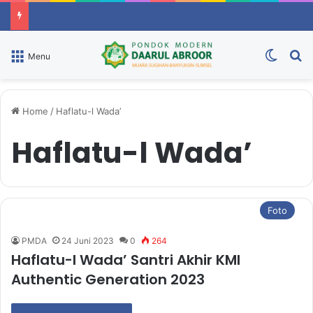
Switch
P
Menu
Home
/
Haflatu-l Wada’
Haflatu-l Wada’
Foto
PMDA
24 Juni 2023
0
264
Haflatu-l Wada’ Santri Akhir KMI
Authentic Generation 2023