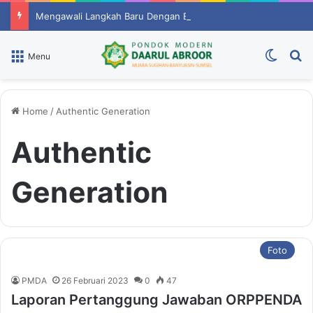
Mengawali Langkah Baru Dengan Evaluasi Dan Semangat Berprestasi
Switch
P
Menu
Home
/
Authentic Generation
Authentic
Generation
Foto
PMDA
26 Februari 2023
0
47
Laporan Pertanggung Jawaban ORPPENDA