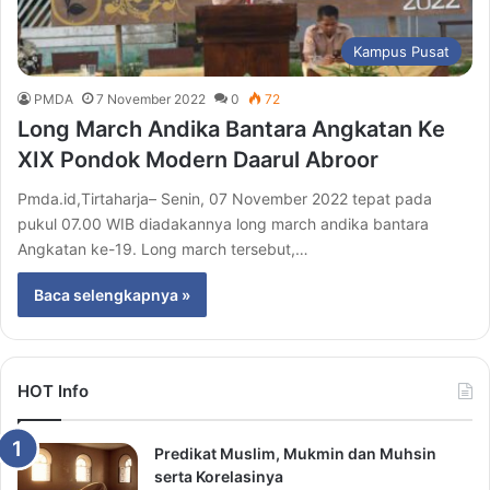
Kampus Pusat
PMDA
7 November 2022
0
72
Long March Andika Bantara Angkatan Ke
XIX Pondok Modern Daarul Abroor
Pmda.id,Tirtaharja– Senin, 07 November 2022 tepat pada
pukul 07.00 WIB diadakannya long march andika bantara
Angkatan ke-19. Long march tersebut,…
Baca selengkapnya »
HOT Info
Predikat Muslim, Mukmin dan Muhsin
serta Korelasinya