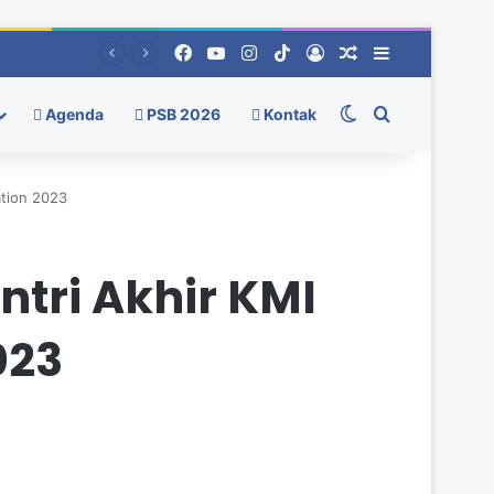
Facebook
YouTube
Instagram
TikTok
Log In
Random Berita
Sidebar
Switch skin
Pencarian
Agenda
PSB 2026
Kontak
ation 2023
tri Akhir KMI
023