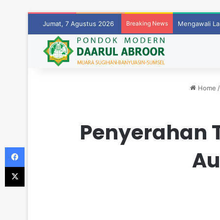
Jumat, 7 Agustus 2026
Breaking News
Mengawali La
Home
/
Penyerahan T
Facebook
Au
X