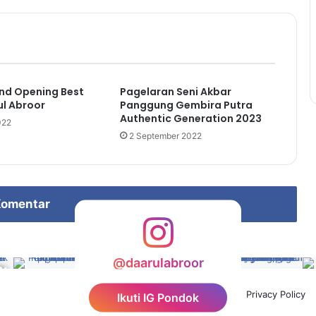
nd Opening Best
Pagelaran Seni Akbar
l Abroor
Panggung Gembira Putra
Authentic Generation 2023
022
2 September 2022
omentar
@daarulabroor
Facebook
YouTube
Instagram
TikTok
Privacy Policy
Ikuti IG Pondok