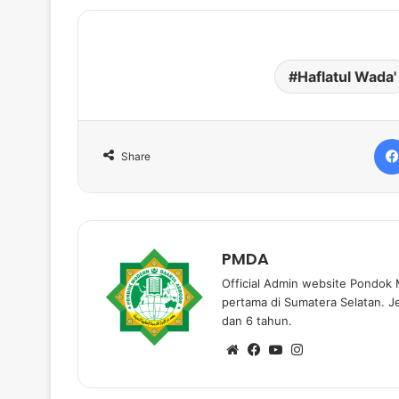
Haflatul Wada'
Share
PMDA
Official Admin website Pondok 
pertama di Sumatera Selatan. J
dan 6 tahun.
We
Fa
Yo
Ins
bsi
ce
uT
tag
te
bo
ub
ra