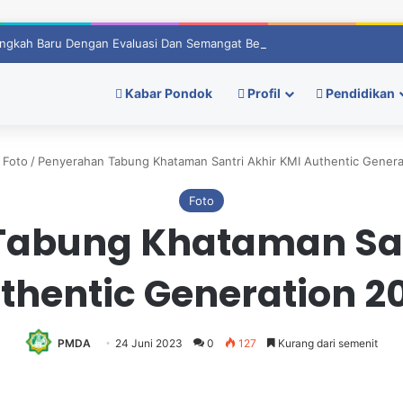
ngkah Baru Dengan Evaluasi Dan Semangat Berprestasi
Kabar Pondok
Profil
Pendidikan
Foto
/
Penyerahan Tabung Khataman Santri Akhir KMI Authentic Gener
Foto
abung Khataman San
thentic Generation 2
PMDA
24 Juni 2023
0
127
Kurang dari semenit