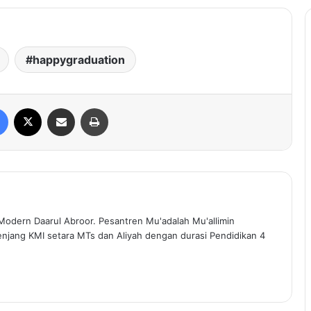
happygraduation
Facebook
X
Share via Email
Print
Modern Daarul Abroor. Pesantren Mu'adalah Mu'allimin
enjang KMI setara MTs dan Aliyah dengan durasi Pendidikan 4