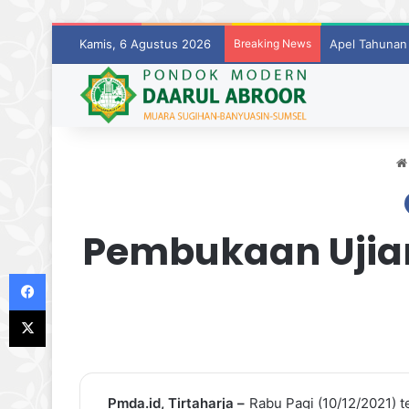
Kamis, 6 Agustus 2026
Breaking News
Mengawali La
Pembukaan Ujian
Facebook
X
Pmda.id, Tirtaharja –
Rabu Pagi (10/12/2021) t