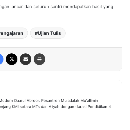
engan lancar dan seluruh santri mendapatkan hasil yang
Pengajaran
Ujian Tulis
Facebook
X
Share via Email
Print
Modern Daarul Abroor. Pesantren Mu'adalah Mu'allimin
enjang KMI setara MTs dan Aliyah dengan durasi Pendidikan 4