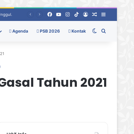
Facebook
YouTube
Instagram
TikTok
Log In
Random Berita
Sidebar
Switch skin
Pencarian
Agenda
PSB 2026
Kontak
021
Gasal Tahun 2021