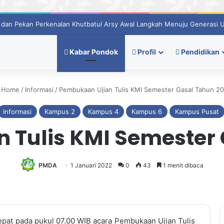
ngkah Baru Dengan Evaluasi Dan Semangat Berprestasi
Kabar Pondok
Profil
Pendidikan
Home
/
Informasi
/
Pembukaan Ujian Tulis KMI Semester Gasal Tahun 2
Informasi
Kampus 2
Kampus 4
Kampus 6
Kampus Pusat
 Tulis KMI Semester 
PMDA
1 Januari 2022
0
43
1 menit dibaca
epat pada pukul 07.00 WIB acara Pembukaan Ujian Tulis