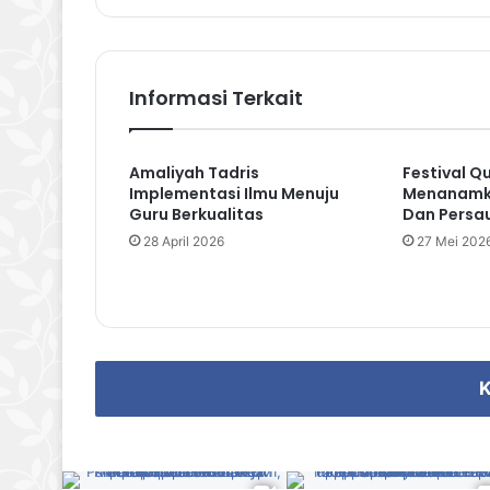
te
bo
ub
ra
ok
e
m
Informasi Terkait
Amaliyah Tadris
Festival Q
Implementasi Ilmu Menuju
Menanamka
Guru Berkualitas
Dan Persa
28 April 2026
27 Mei 202
K