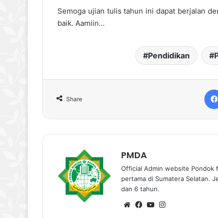
Semoga ujian tulis tahun ini dapat berjalan d
baik. Aamiin…
Pendidikan
Share
PMDA
Official Admin website Pondok 
pertama di Sumatera Selatan. J
dan 6 tahun.
We
Fa
Yo
Ins
bsi
ce
uT
tag