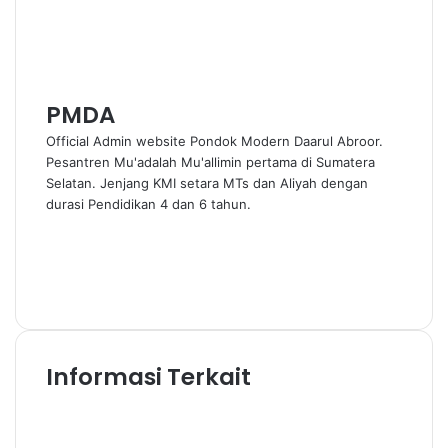
E
m
a
i
l
PMDA
Official Admin website Pondok Modern Daarul Abroor.
Pesantren Mu'adalah Mu'allimin pertama di Sumatera
Selatan. Jenjang KMI setara MTs dan Aliyah dengan
durasi Pendidikan 4 dan 6 tahun.
W
e
F
b
a
Y
s
c
o
I
i
e
u
n
t
b
T
s
e
o
u
t
Informasi Terkait
o
b
a
k
e
g
r
a