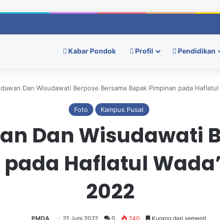
ngkah Baru Dengan Evaluasi Dan Semangat Berprestasi
Kabar Pondok
Profil
Pendidikan
dawan Dan Wisudawati Berpose Bersama Bapak Pimpinan pada Haflatul W
Foto
Kampus Pusat
n Dan Wisudawati 
pada Haflatul Wada’ 
2022
PMDA
21 Juni 2022
0
240
Kurang dari semenit