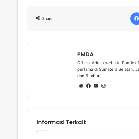
Share
PMDA
Official Admin website Pondok 
pertama di Sumatera Selatan. J
dan 6 tahun.
We
Fa
Yo
Ins
bsi
ce
uT
tag
te
bo
ub
ra
ok
e
m
Informasi Terkait