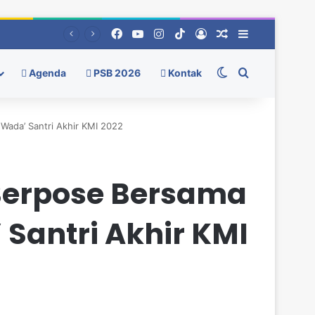
Facebook
YouTube
Instagram
TikTok
Log In
Random Berita
Sidebar
Switch skin
Pencarian
Agenda
PSB 2026
Kontak
ada’ Santri Akhir KMI 2022
Berpose Bersama
Santri Akhir KMI