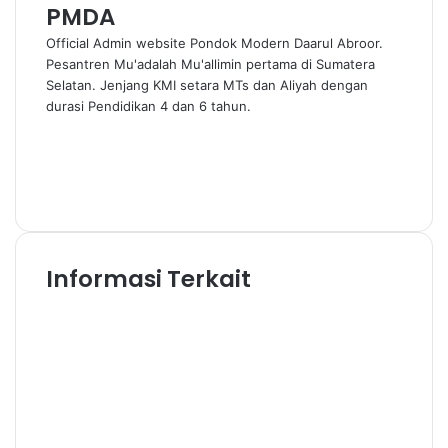
PMDA
Official Admin website Pondok Modern Daarul Abroor.
Pesantren Mu'adalah Mu'allimin pertama di Sumatera
Selatan. Jenjang KMI setara MTs dan Aliyah dengan
durasi Pendidikan 4 dan 6 tahun.
W
e
F
b
a
Y
s
c
o
I
i
e
u
n
t
b
T
s
e
o
u
t
Informasi Terkait
o
b
a
k
e
g
r
a
m