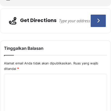
Get Directions
Tinggalkan Balasan
Alamat email Anda tidak akan dipublikasikan.
Ruas yang wajib
ditandai
*
K
o
m
e
n