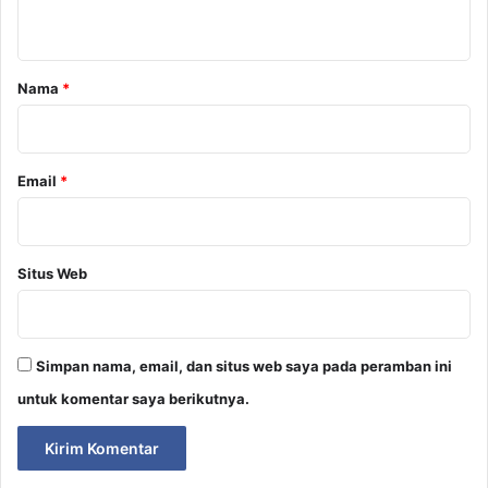
t
a
r
Nama
*
*
Email
*
Situs Web
Simpan nama, email, dan situs web saya pada peramban ini
untuk komentar saya berikutnya.