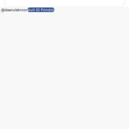
@daarulabroor
Ikuti IG Pondok