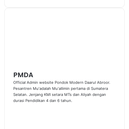
a
h
e
h
r
c
a
l
a
i
e
t
e
r
n
b
s
g
e
t
o
A
r
v
o
p
a
i
k
p
m
a
E
m
a
i
l
PMDA
Official Admin website Pondok Modern Daarul Abroor.
Pesantren Mu'adalah Mu'allimin pertama di Sumatera
Selatan. Jenjang KMI setara MTs dan Aliyah dengan
durasi Pendidikan 4 dan 6 tahun.
W
e
F
b
a
Y
s
c
o
I