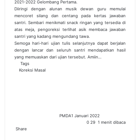
2021-2022 Gelombang Pertama.
Diiringi dengan alunan musik dewan guru memulai
mencoret silang dan centang pada kertas jawaban
santri. Sembari menikmati snack ringan yang tersedia di
atas meja, pengoreksi terlihat asik membaca jawaban
santri yang kadang mengundang tawa.
Semoga hari-hari ujian tulis selanjutnya dapat berjalan
dengan lancar dan seluruh santri mendapatkan hasil
yang memuaskan dari ujian tersebut. Amiin…
Tags
Koreksi Masal
PMDA
1 Januari 2022
0
29
1 menit dibaca
Share
F
X
W
T
S
P