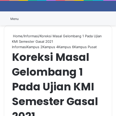
Switch
P
Menu
Home
/
Informasi
/
Koreksi Masal Gelombang 1 Pada Ujian
KMI Semester Gasal 2021
Informasi
Kampus 2
Kampus 4
Kampus 6
Kampus Pusat
Koreksi Masal
Gelombang 1
Pada Ujian KMI
Semester Gasal